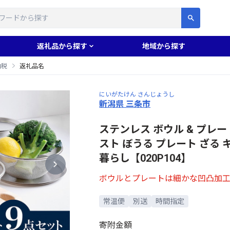
す
返礼品から探す
地域から探す
納税
返礼品名
にいがたけん さんじょうし
新潟県 三条市
ステンレス ボウル & プレー
スト ぼうる プレート ざる 
暮らし【020P104】
ボウルとプレートは細かな凹凸加
常温便
別送
時間指定
寄附金額