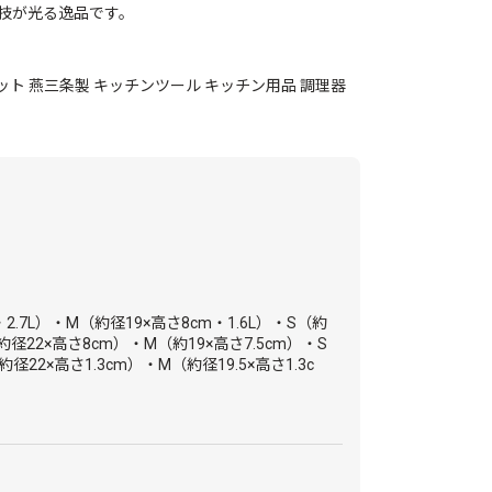
技が光る逸品です。
ト 燕三条製 キッチンツール キッチン用品 調理器
2.7L）・M（約径19×高さ8cm・1.6L）・S（約
（約径22×高さ8cm）・M（約19×高さ7.5cm）・S
径22×高さ1.3cm）・M（約径19.5×高さ1.3c