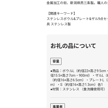
金属加工の街、新潟県燕三条製。職人の
【関連キーワード】
ステンレスボウル&プレート&ザル9点セッ
具 ステンレス製
お礼の品について
容量
●商品：ボウルL（約径22×高さ9.5cm・
径15.5×高さ7cm・900ml）・ザルL
（約径16×高さ6.5cm）・プレートL（約
m）・S（約径16×高さ1.3cm）各1
●材質：ステンレス （食洗機使用可）
事業者