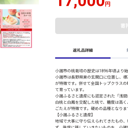
17,000
円
寄
返礼品詳細
小諸市の桃栽培の歴史は1896年頃より
小諸市は長野県東の玄関口に位置し、標
が特徴です。併せて全国トップクラスの
て育っています。
小諸ふるさと遺産にも認定された「浅間
白桃と白鳳を交配した桃で、糖度は高く
ごたえが特徴です。硬めの品種となりま
【小諸ふるさと遺産】
地域で大事に守り伝えられてきたもの、
ず、後世に残していきたいものを、小諸