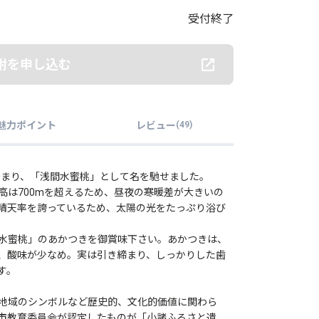
受付終了
附を申し込む
魅力ポイント
レビュー
(
49
)
始まり、「浅間水蜜桃」として名を馳せました。
高は700mを超えるため、昼夜の寒暖差が大きいの
晴天率を誇っているため、太陽の光をたっぷり浴び
水蜜桃」のあかつきを御賞味下さい。あかつきは、
、酸味が少なめ。実は引き締まり、しっかりした歯
す。
地域のシンボルなど歴史的、文化的価値に関わら
市教育委員会が認定したものが「小諸ふるさと遺