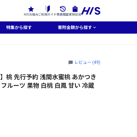
HISの強み
ご利用ガイド
検索履歴
寄附状況
特集から探す
寄附金額から探す
レビュー (49)
定】桃 先行予約 浅間水蜜桃 あかつき
品 フルーツ 果物 白桃 白鳳 甘い 冷蔵