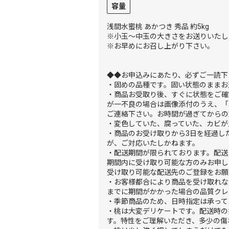
容量
浅間水蜜桃 あかつき 秀品 約5kg
※小玉～中玉の大きさをお送りいたし
※お早めにお召し上がり下さい。
◆◆お申込みにあたり、必ずご一読下
・固めの品種です。固い状態のままお
・商品お受取り後、すぐに状態をご確
が一不良の場合は画像添付のうえ、「
ご連絡下さい。お時間が過ぎてからの
・変色していた、腐っていた、カビが
・商品のお受け取りから3日を経過し
が、ご対応いたしかねます。
・配送期間が限られております。配送
期間内に受け取り可能な方のみお申し
受け取り可能な配送先のご登録をお願
・お客様都合により商品を受け取れな
までに期間がかかった場合の品質クレ
・季節商品のため、日時指定は承って
・桃は大変デリケートです。配送時の
す。特性をご理解いただき、多少の傷