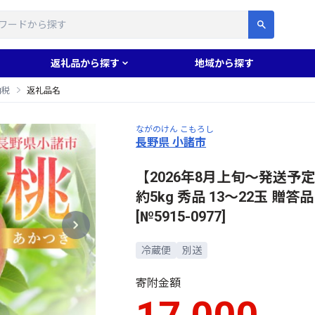
す
返礼品から探す
地域から探す
納税
返礼品名
ながのけん こもろし
長野県 小諸市
【2026年8月上旬～発送予
約5kg 秀品 13～22玉 贈答
[№5915-0977]
冷蔵便
別送
寄附金額