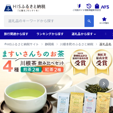
ご利用ガイド
検索履歴
寄附状況
HISの強み
旅行関連から探す
ランキングから探す
返礼品から探す
地域
HISふるさと納税サイト
静岡県
川根本町のふるさと納税
返礼品名