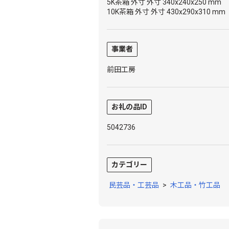
5K茶箱 外寸 外寸 340x240x250 mm 
10K茶箱 外寸 外寸 430x290x310 mm
事業者
前田工房
お礼の品ID
5042736
カテゴリー
民芸品・工芸品
>
木工品・竹工品