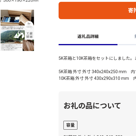
寄
返礼品詳細
5K茶箱と10K茶箱をセットにしました
5K茶箱 外寸 外寸 340x240x250 mm 内寸
10K茶箱 外寸 外寸 430x290x310 mm 内
お礼の品について
容量