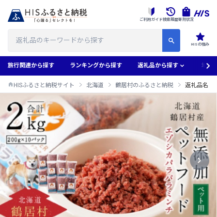
ご利用ガイド
検索履歴
寄附状況
HISの強み
旅行関連から探す
ランキングから探す
返礼品から探す
地域
HISふるさと納税サイト
北海道
鶴居村のふるさと納税
返礼品名