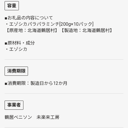
容量
■お礼品の内容について
・エゾシカパラパラミンチ[200g×10パック]
【原産地：北海道鶴居村】【製造地：北海道鶴居村】
■原材料・成分
・エゾシカ
消費期限
■消費期限：製造日から12か月
事業者
鶴居ベニソン 未楽来工房