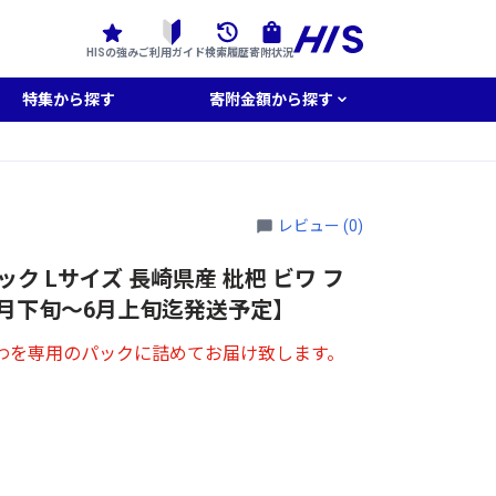
HISの強み
ご利用ガイド
検索履歴
寄附状況
特集から探す
寄附金額から探す
レビュー (0)
パック Lサイズ 長崎県産 枇杷 ビワ フ
年5月下旬～6月上旬迄発送予定】
わを専用のパックに詰めてお届け致します。