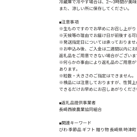
冷蔵庫で冷やす場合は、2～3時間が美
また、涼しい所に保存してください。
■注意事項
※生ものですのでお早めにお召し上がり
※天候等の理由でお届け日が前後する可
※発送指定日については承っておりませ
※お申込み後、ご入金は二週間以内にお
返礼品をご用意できない場合がございま
※何らかの事由により返礼品のご用意が
あります。
※粒数・大きさのご指定はできません。
※検品には注意しておりますが、性質上
できるだけお早めにお召しあがりくださ
■返礼品提供事業者
長崎西彼農業協同組合
■関連キーワード
びわ 季節品 ギフト 贈り物 長崎県 時津町