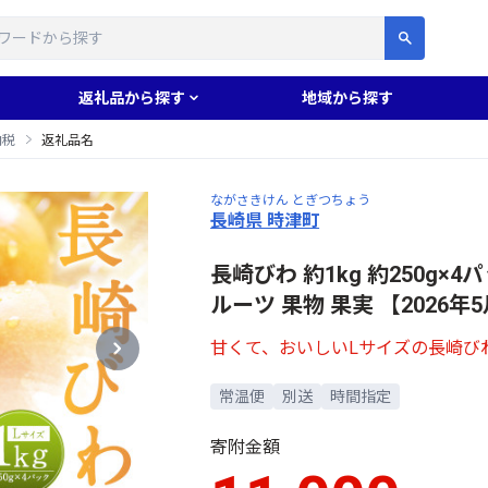
す
返礼品から探す
地域から探す
納税
返礼品名
ながさきけん とぎつちょう
長崎県 時津町
長崎びわ 約1kg 約250g×4
ルーツ 果物 果実 【2026
甘くて、おいしいLサイズの長崎び
常温便
別送
時間指定
寄附金額