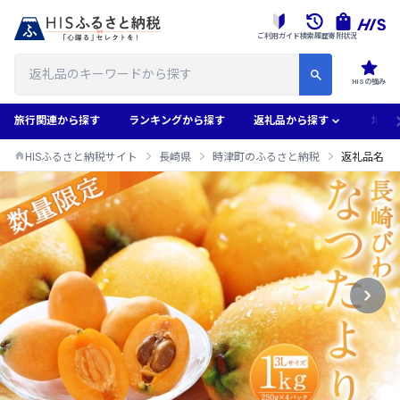
ご利用ガイド
検索履歴
寄附状況
HISの強み
旅行関連から探す
ランキングから探す
返礼品から探す
地域
HISふるさと納税サイト
長崎県
時津町のふるさと納税
返礼品名