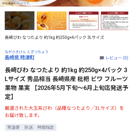
長崎びわ なつたより 約1kg 約250g×4パック 3Lサイズ
ながさきけん とぎつちょう
長崎県 時津町
レビュー (0)
長崎びわ なつたより 約1kg 約250g×4パック 3
Lサイズ 秀品相当 長崎県産 枇杷 ビワ フルーツ
果物 果実 【2026年5月下旬～6月上旬迄発送予
定】
厳選された大玉系びわ（品種なつたより／3Lサイズ）を
お届け致します。
常温便
別送
時間指定