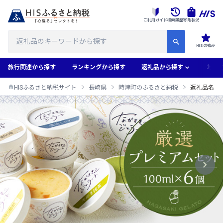
ご利用ガイド
検索履歴
寄附状況
HISの強み
旅行関連から探す
ランキングから探す
返礼品から探す
地域
HISふるさと納税サイト
長崎県
時津町のふるさと納税
返礼品名