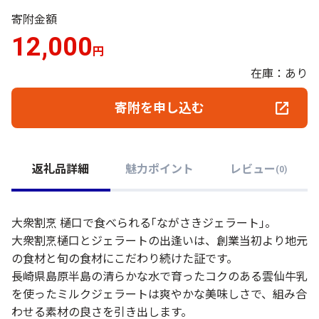
寄附金額
12,000
円
在庫：あり
寄附を申し込む
返礼品詳細
魅力ポイント
レビュー
(
0
)
大衆割烹 樋口で食べられる｢ながさきジェラート｣。
大衆割烹樋口とジェラートの出逢いは、創業当初より地元
の食材と旬の食材にこだわり続けた証です。
長崎県島原半島の清らかな水で育ったコクのある雲仙牛乳
を使ったミルクジェラートは爽やかな美味しさで、組み合
わせる素材の良さを引き出します。