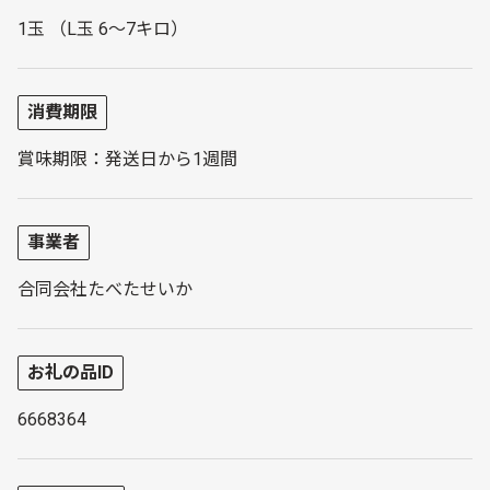
1玉 （L玉 6～7キロ）
消費期限
賞味期限：発送日から1週間
事業者
合同会社たべたせいか
お礼の品ID
6668364