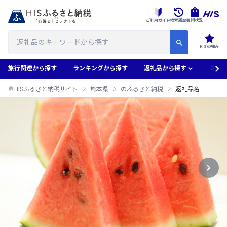
ご利用ガイド
検索履歴
寄附状況
HISの強み
旅行関連から探す
ランキングから探す
返礼品から探す
地域
HISふるさと納税サイト
熊本県
のふるさと納税
返礼品名