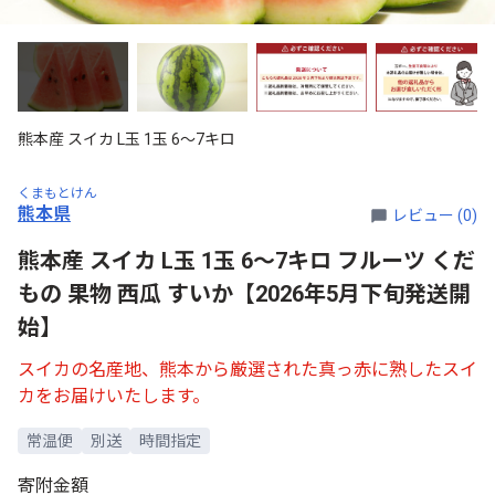
熊本産 スイカ L玉 1玉 6～7キロ
くまもとけん
熊本県
レビュー (0)
熊本産 スイカ L玉 1玉 6～7キロ フルーツ くだ
もの 果物 西瓜 すいか【2026年5月下旬発送開
始】
スイカの名産地、熊本から厳選された真っ赤に熟したスイ
カをお届けいたします。
常温便
別送
時間指定
寄附金額