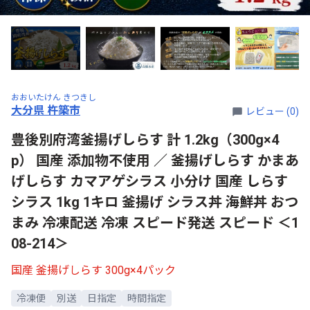
おおいたけん きつきし
大分県 杵築市
レビュー (0)
豊後別府湾釜揚げしらす 計 1.2kg（300g×4
p） 国産 添加物不使用 ／ 釜揚げしらす かまあ
げしらす カマアゲシラス 小分け 国産 しらす
シラス 1kg 1キロ 釜揚げ シラス丼 海鮮丼 おつ
まみ 冷凍配送 冷凍 スピード発送 スピード ＜1
08-214＞
国産 釜揚げしらす 300g×4パック
冷凍便
別送
日指定
時間指定