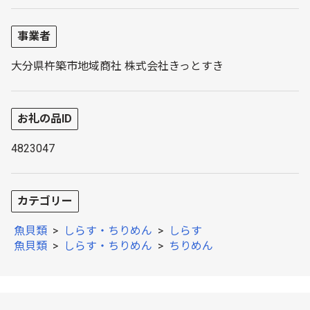
事業者
大分県杵築市地域商社 株式会社きっとすき
お礼の品ID
4823047
カテゴリー
魚貝類
>
しらす・ちりめん
>
しらす
魚貝類
>
しらす・ちりめん
>
ちりめん