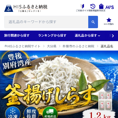
ご利用ガイド
検索履歴
寄附状況
HISの強み
旅行関連から探す
ランキングから探す
返礼品から探す
地域
HISふるさと納税サイト
大分県
杵築市のふるさと納税
返礼品名