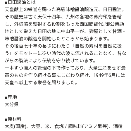
■日田醤油とは
天皇献上の栄誉を賜った高級味噌醤油醸造元、日田醤油。
その歴史は古く天保十四年、九州の各地の幕府領を管轄
し、外様藩を監視する役割をもった西国筋郡代､御公儀領
地として栄えた日田の地に中山平一が、麹屋として甘酒・
味噌醤油の醸造を開始したところから始まります。
その後百七十年の長さにわたり「自然の素材を自然に扱
う」をモットーに従い時代の波に流されることなく、昔な
がらの製法により伝統を守り続けています。
一本ずつ職人の管理の下で作っており、大量生産をせず最
高のものを作り続ける事にこだわり続け、1949年6月には
天皇へ献上する栄誉を賜りました。
■産地
大分県
■原材料
大麦(国産)、大豆、米、食塩 / 調味料(アミノ酸等)、酒精