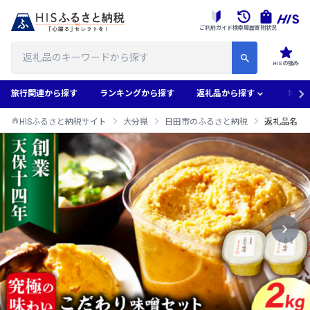
ご利用ガイド
検索履歴
寄附状況
HISの強み
旅行関連から探す
ランキングから探す
返礼品から探す
地域
HISふるさと納税サイト
大分県
日田市のふるさと納税
返礼品名