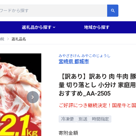
す
返礼品から探す
地域から探す
納税
返礼品名
みやざきけん みやこのじょうし
宮崎県 都城市
【訳あり】訳あり 肉 牛肉 豚肉
量 切り落とし 小分け 家庭用
おすすめ_AA-2505
ご好評につき継続決定！国産牛と国産
冷凍便
別送
時間指定
寄附金額