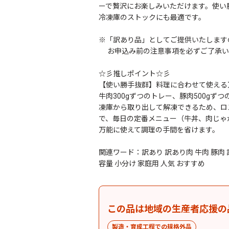
ーで贅沢にお楽しみいただけます。使い
冷凍庫のストックにも最適です。
※「訳あり品」としてご提供いたします
お申込み前の注意事項を必ずご了承い
☆彡推しポイント☆彡
【使い勝手抜群】料理に合わせて使える
牛肉300gずつのトレー、豚肉500g
凍庫から取り出して解凍できるため、ロ
で、毎日の定番メニュー（牛丼、肉じゃ
万能に使えて調理の手間を省けます。
関連ワード：訳あり 訳あり肉 牛肉 豚肉 訳
容量 小分け 家庭用 人気 おすすめ
この品は地域の生産者応援の
製造・育成工程での規格外品