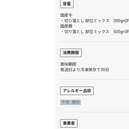
容量
国産牛
・切り落とし 部位ミックス 300g×2
国産豚
・切り落とし 部位ミックス 500g×3
消費期限
賞味期限
発送日より冷凍保存で30日
アレルギー品目
牛肉
豚肉
事業者