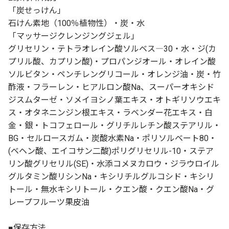
「炭せっけん」
石けん素地（100％植物性）・炭・水
「マッサージクレンジングジェル」
グリセリン・テトラオレイン酸ソルベス―30・水・ジ(カ
プリル酸、カプリン酸)・プロパンジオール・オレイン酸
ソルビタン・ペンチレングリコール・オレンジ油・炭・竹
酢液・フラーレン・ヒアルロン酸Na、スーパーオキシド
ジスムターゼ・ソメイヨシノ葉エキス・オトギリソウエキ
ス・オタネニンジン根エキス・ラベンダー花エキス・白
金・銀・トコフェロール・グリチルレチン酸ステアリル・
BG・セルロースガム・炭酸水素Na・ポリソルベート80・
(ベヘン酸、エイコサン二酸)ポリグリセリル-10・ステア
リン酸グリセリル(SE)・水添コメヌカロウ・ジラウロイル
グルタミン酸リシンNa・キシリチルグルコシド・キシリ
トール・無水キシリトール・クエン酸・クエン酸Na・グ
レープフルーツ果皮油
■保存方法