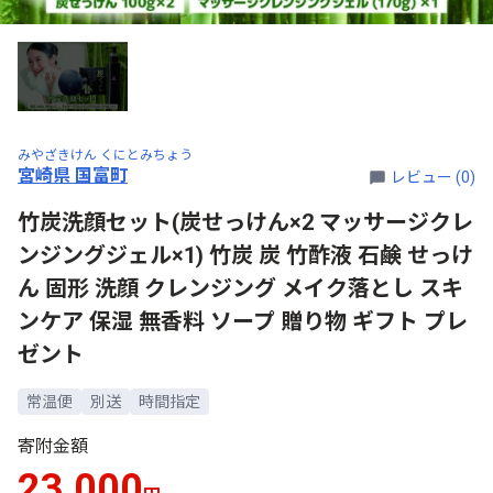
みやざきけん くにとみちょう
宮崎県 国富町
レビュー (0)
竹炭洗顔セット(炭せっけん×2 マッサージクレ
ンジングジェル×1) 竹炭 炭 竹酢液 石鹸 せっけ
ん 固形 洗顔 クレンジング メイク落とし スキ
ンケア 保湿 無香料 ソープ 贈り物 ギフト プレ
ゼント
常温便
別送
時間指定
寄附金額
23,000