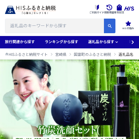
ご利用ガイド
検索履歴
寄附状況
HISの強み
旅行関連から探す
ランキングから探す
返礼品から探す
地域
HISふるさと納税サイト
宮崎県
国富町のふるさと納税
返礼品名