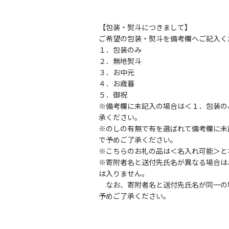
【包装・熨斗につきまして】
ご希望の包装・熨斗を備考欄へご記入く
１．包装のみ
２．無地熨斗
３．お中元
４．お歳暮
５．御祝
※備考欄に未記入の場合は＜１．包装の
承ください。
※のしの有無で有を選ばれて備考欄に未
で予めご了承ください。
※こちらのお礼の品は＜名入れ可能＞と
※寄附者名と送付先氏名が異なる場合は
は入りません。
なお、寄附者名と送付先氏名が同一の
予めご了承ください。