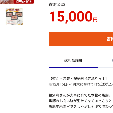
寄附金額
15,000
円
寄
返礼品詳細
【熨斗・包装・配送日指定承ります】
※12月15日～1月末にかけては配送が
福別府さんが大事に育てた本物の黒豚。
黒豚のお肉は脂が重たくなくあっさりと
黒豚本来の旨味をしゃぶしゃぶで味わっ