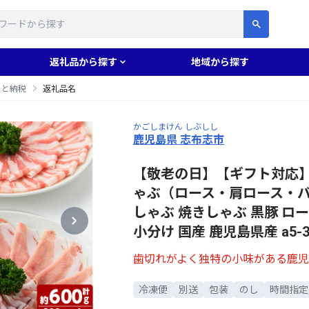
す
返礼品から探す
地域から探す
さと納税
返礼品名
かごしまけん しぶしし
鹿児島県 志布志市
【敬老の日】【ギフト対応
ゃぶ（ロース・肩ロース・バラ
しゃぶ 焼きしゃぶ 黒豚 ロー
小分け 国産 鹿児島県産 a5-31
歯切れがよく独特の小味がある鹿
冷凍便
別送
包装
のし
時間指定