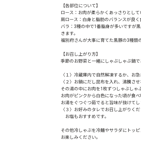
【各部位について】
ロース：お肉が柔らかくあっさりとして
肩ロース：白身と脂肪のバランスが良く
バラ：3種の中で1番脂身が多いですが
きます。
福別府さんが大事に育てた黒豚の3種類
【お召し上がり方】
季節のお野菜と一緒にしゃぶしゃぶ鍋で
〈１〉冷蔵庫内で自然解凍するか、お急
〈２〉お鍋にだし昆布を入れ、沸騰させな
その湯の中にお肉を1枚ずつしゃぶしゃ
お肉がピンクから白色になった頃が食べ
お湯をぐつぐつ茹でると旨味が抜けてし
〈３〉お好みのタレでお召し上がりくだ
お塩もおすすめです。
その他冷しゃぶを冷麺やサラダにトッピ
お楽しみください。