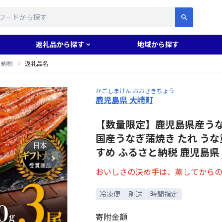
す
返礼品から探す
地域から探す
と納税
返礼品名
かごしまけん おおさきちょう
鹿児島県 大崎町
【数量限定】鹿児島県産うなぎ
国産うなぎ蒲焼き たれ うな重
すめ ふるさと納税 鹿児島県 
おいしさの決め手は、蒸してからの
冷凍便
別送
時間指定
寄附金額