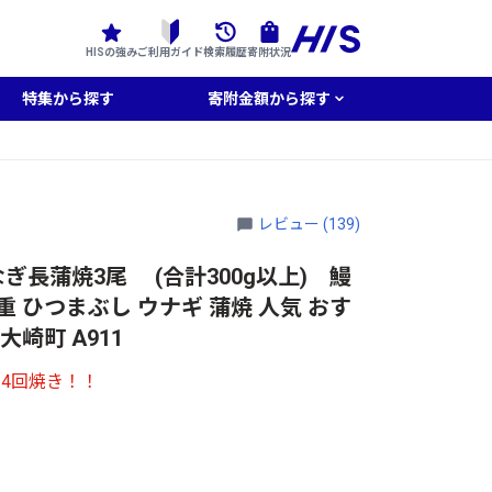
HISの強み
ご利用ガイド
検索履歴
寄附状況
特集から探す
寄附金額から探す
レビュー (139)
長蒲焼3尾 (合計300g以上) 鰻
 ひつまぶし ウナギ 蒲焼 人気 おす
大崎町 A911
4回焼き！！