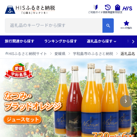
ご利用ガイド
検索履歴
寄附状況
HISの強み
旅行関連から探す
ランキングから探す
返礼品から探す
地域
HISふるさと納税サイト
愛媛県
宇和島市のふるさと納税
返礼品名