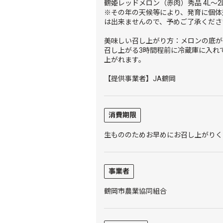
鶴姫レッドメロン（赤肉）秀品 4L～2L 
※その年の天候等により、発育に個体
は出来ませんので、予めご了承くださ
美味しい召し上がり方：メロンの底が
召し上がる3時間程前に冷蔵庫に入れ
上がれます。
【提供事業者】JA鶴岡
消費期限
生もののためお早めにお召し上がりく
事業者
鶴岡市農業協同組合