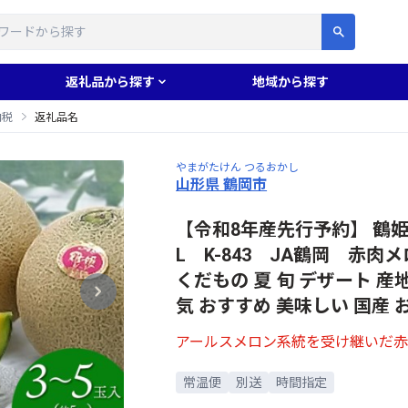
す
返礼品から探す
地域から探す
納税
返礼品名
やまがたけん つるおかし
山形県 鶴岡市
【令和8年産先行予約】 鶴姫
L K-843 JA鶴岡 赤肉
くだもの 夏 旬 デザート 産地
気 おすすめ 美味しい 国産 
アールスメロン系統を受け継いだ
常温便
別送
時間指定