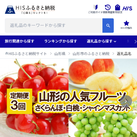
ご利用ガイド
検索履歴
寄附状況
HISの強み
旅行関連から探す
ランキングから探す
返礼品から探す
地域
HISふるさと納税サイト
山形県
山形市のふるさと納税
返礼品名