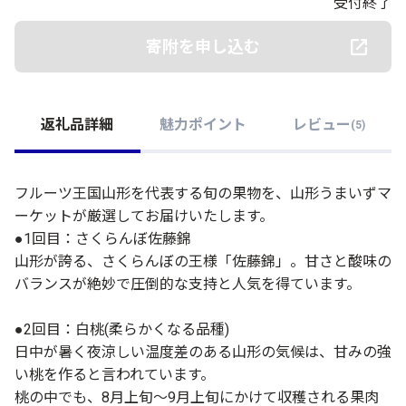
受付終了
寄附を申し込む
返礼品詳細
魅力ポイント
レビュー
(
5
)
フルーツ王国山形を代表する旬の果物を、山形うまいずマ
ーケットが厳選してお届けいたします。
●1回目：さくらんぼ佐藤錦
山形が誇る、さくらんぼの王様「佐藤錦」。甘さと酸味の
バランスが絶妙で圧倒的な支持と人気を得ています。
●2回目：白桃(柔らかくなる品種)
日中が暑く夜涼しい温度差のある山形の気候は、甘みの強
い桃を作ると言われています。
桃の中でも、8月上旬～9月上旬にかけて収穫される果肉