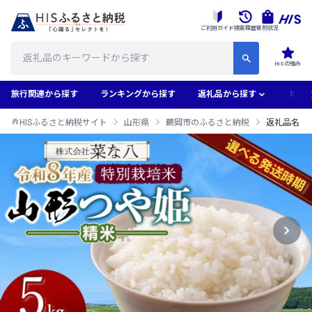
ご利用ガイド
検索履歴
寄附状況
HISの強み
旅行関連から探す
ランキングから探す
返礼品から探す
地域
HISふるさと納税サイト
山形県
鶴岡市のふるさと納税
返礼品名