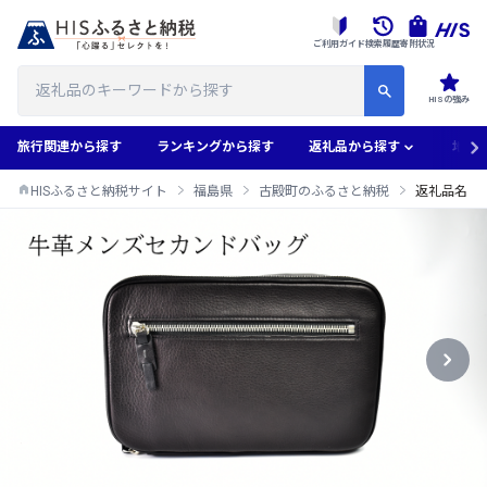
ご利用ガイド
検索履歴
寄附状況
HISの強み
旅行関連から探す
ランキングから探す
返礼品から探す
地域
HISふるさと納税サイト
福島県
古殿町のふるさと納税
返礼品名