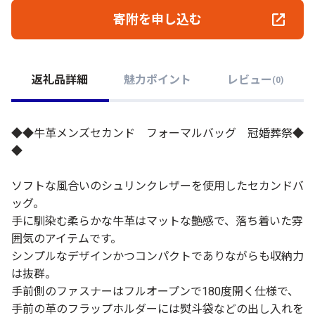
寄附を申し込む
返礼品詳細
魅力ポイント
レビュー
(
0
)
◆◆牛革メンズセカンド フォーマルバッグ 冠婚葬祭◆
◆
ソフトな風合いのシュリンクレザーを使用したセカンドバ
ッグ。
手に馴染む柔らかな牛革はマットな艶感で、落ち着いた雰
囲気のアイテムです。
シンプルなデザインかつコンパクトでありながらも収納力
は抜群。
手前側のファスナーはフルオープンで180度開く仕様で、
手前の革のフラップホルダーには熨斗袋などの出し入れを