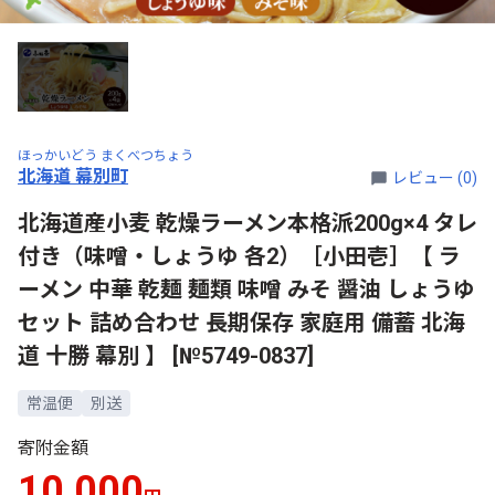
ほっかいどう まくべつちょう
北海道 幕別町
レビュー (0)
北海道産小麦 乾燥ラーメン本格派200g×4 タレ
付き（味噌・しょうゆ 各2）［小田壱］【 ラ
ーメン 中華 乾麺 麺類 味噌 みそ 醤油 しょうゆ
セット 詰め合わせ 長期保存 家庭用 備蓄 北海
道 十勝 幕別 】 [№5749-0837]
常温便
別送
寄附金額
10,000