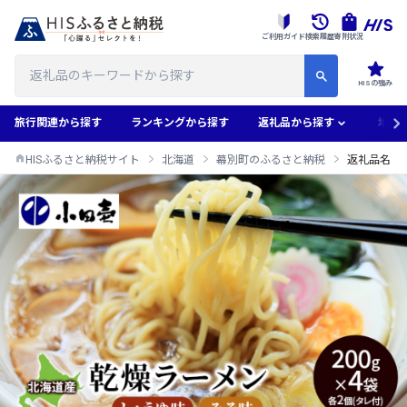
ご利用ガイド
検索履歴
寄附状況
HISの強み
旅行関連から探す
ランキングから探す
返礼品から探す
地域
HISふるさと納税サイト
北海道
幕別町のふるさと納税
返礼品名