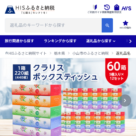
ご利用ガイド
検索履歴
寄附状況
HISの強み
旅行関連から探す
ランキングから探す
返礼品から探す
地域
HISふるさと納税サイト
栃木県
小山市のふるさと納税
返礼品名