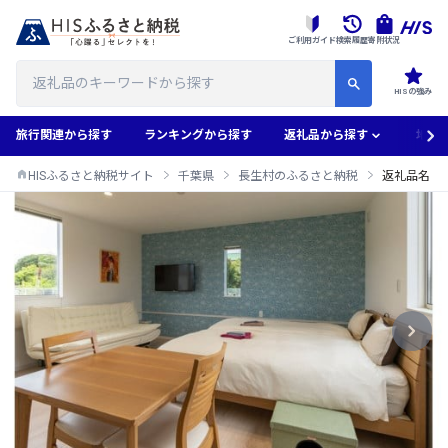
ご利用ガイド
検索履歴
寄附状況
HISの強み
旅行関連から探す
ランキングから探す
返礼品から探す
地域
HISふるさと納税サイト
千葉県
長生村のふるさと納税
返礼品名