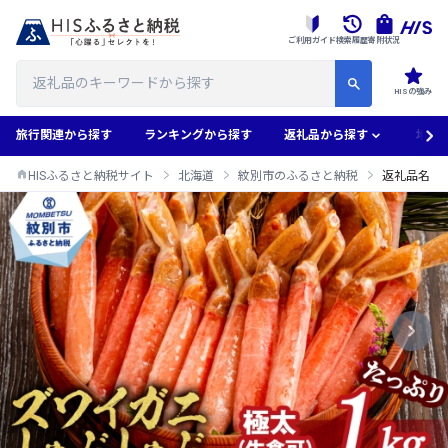
ご利用ガイド
検索履歴
寄附状況
HISの強み
旅行関連から探す
ランキングから探す
返礼品から探す
地域
HISふるさと納税サイト
北海道
紋別市のふるさと納税
返礼品名