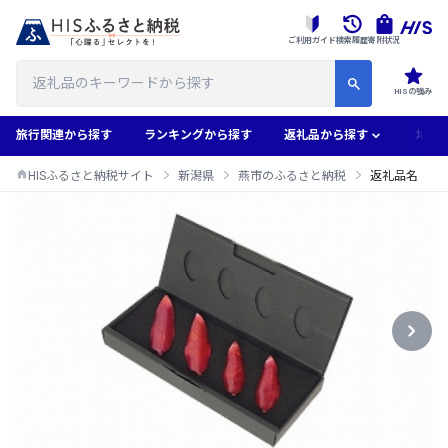
ご利用ガイド
検索履歴
寄附状況
HISの強み
旅行関連から探す
ランキングから探す
返礼品から探す
地域
HISふるさと納税サイト
新潟県
燕市のふるさと納税
返礼品名