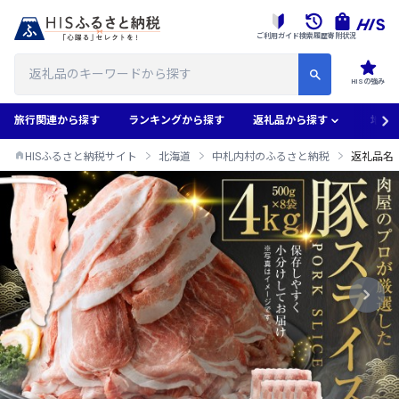
ご利用ガイド
検索履歴
寄附状況
HISの強み
旅行関連から探す
ランキングから探す
返礼品から探す
地域
HISふるさと納税サイト
北海道
中札内村のふるさと納税
返礼品名