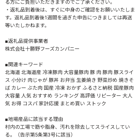
る方にご負担いただきますのでご了承ください。
・返礼品到着後は、すぐに中身のご確認をお願いいたしま
す。返礼品到着後1週間を過ぎた申告につきましては再送
等いたしかねます。
■返礼品提供事業者
株式会社十勝野フーズカンパニー
■関連キーワード
北海道 北海道産 冷凍豚肉 大容量豚肉 豚 肉 豚肉 豚スライ
ス 小分け 肉じゃが 豚丼 お弁当 生姜焼き 野菜炒め 焼きそ
ば カレー ぶた肉 国産 冷凍 おかず ふるさと納税 国産豚肉
大容量 人気 おすすめ ランキング 高評価 リピーター 大人
気 お得 コスパ 家計応援 まとめ買い ストック
■地場産品に該当する理由
村内の工場で筋や脂身、汚れを除去してスライスしてい
る。（告示第5条第3号に該当）