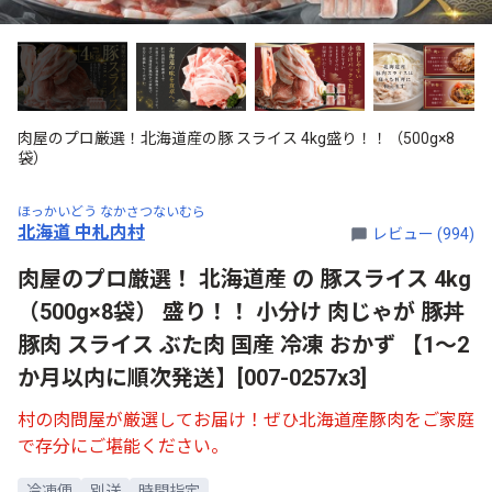
肉屋のプロ厳選！北海道産の豚 スライス 4kg盛り！！（500g×8
袋）
ほっかいどう なかさつないむら
北海道 中札内村
レビュー (994)
肉屋のプロ厳選！ 北海道産 の 豚スライス 4kg
（500g×8袋） 盛り！！ 小分け 肉じゃが 豚丼
豚肉 スライス ぶた肉 国産 冷凍 おかず 【1～2
か月以内に順次発送】[007-0257x3]
村の肉問屋が厳選してお届け！ぜひ北海道産豚肉をご家庭
で存分にご堪能ください。
冷凍便
別送
時間指定