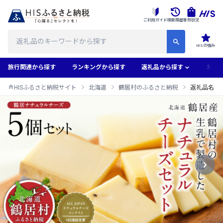
ご利用ガイド
検索履歴
寄附状況
HISの強み
旅行関連から探す
ランキングから探す
返礼品から探す
地域
HISふるさと納税サイト
北海道
鶴居村のふるさと納税
返礼品名