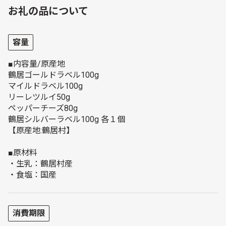
お礼の品について
容量
■内容量/原産地
鶴居ゴールドラベル100g
マイルドラベル100g
リーレツルイ50g
ペッパーチーズ80g
鶴居シルバーラベル100g 各１個
【原産地:鶴居村】
■原材料
・生乳：鶴居村産
・食塩：国産
消費期限