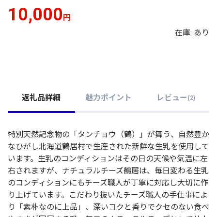
10,000
円
在庫: あり
返礼品詳細
魅力ポイント
レビュー
(
2
)
特別天然記念物の「タンチョウ（鶴）」が舞う、自然豊か
なひがし北海道鶴居村で生産された新鮮な生乳を使用して
います。生乳のコンディションはその日の天候や気温に左
右されますが、ナチュラルチーズ鶴居は、毎日変わる生乳
のコンディションにもチーズ職人が丁寧に対応し大切に作
り上げています。こだわり抜いたチーズ職人の手仕事によ
り「素朴なのに上品」、深いコクと香りでクセのない食べ