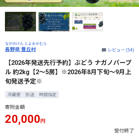
ながのけん とよおかむら
長野県 豊丘村
レビュー (54)
【2026年発送先行予約】ぶどう ナガノパープ
ル 約2kg【2～5房】※2026年8月下旬～9月上
旬発送予定※
冷蔵便
別送
時間指定
寄附金額
20,000
円
受付終了