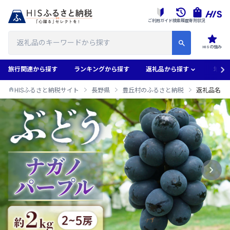
ご利用ガイド
検索履歴
寄附状況
HISの強み
旅行関連から探す
ランキングから探す
返礼品から探す
地域
HISふるさと納税サイト
長野県
豊丘村のふるさと納税
返礼品名