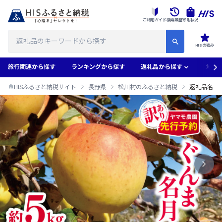
ご利用ガイド
検索履歴
寄附状況
HISの強み
旅行関連から探す
ランキングから探す
返礼品から探す
地域
HISふるさと納税サイト
長野県
松川村のふるさと納税
返礼品名