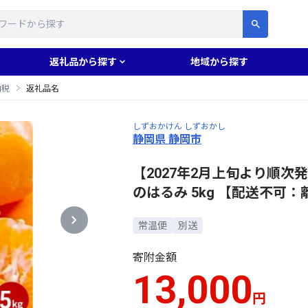
す
返礼品から探す
地域から探す
納税
返礼品名
しずおかけん しずおかし
静岡県 静岡市
【2027年2月上旬より順
のはるみ 5kg 【配送不可
常温便
別送
寄附金額
13,000
円