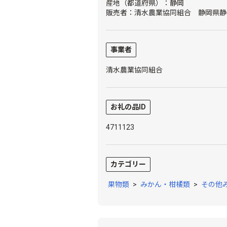
産地（都道府県）：静岡
販売者：清水農業協同組合 静岡県静
事業者
清水農業協同組合
お礼の品ID
4711123
カテゴリー
果物類
>
みかん・柑橘類
>
その他