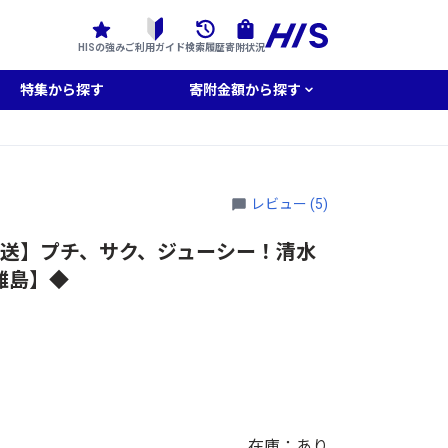
HISの強み
ご利用ガイド
検索履歴
寄附状況
特集から探す
寄附金額から探す
レビュー (5)
次発送】プチ、サク、ジューシー！清水
：離島】◆
在庫：あり