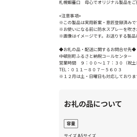
札幌蝦蟇口 母心でオリジナル製品をご
<注意事項>
※この製品は実用新案・意匠登録済みで
※お使いになる前に防水スプレーを吹き
※画像はイメージです。お送りする製品は
◆お礼の品・配送に関するお問合せ先◆
中頓別町ふるさと納税コールセンター
営業時間 ９：００～１７：３０（祝土
TEL：０１１－８０７－５６０３
※１２月は土・日曜日も対応しておりま
お礼の品について
容量
サイズ:A5サイズ