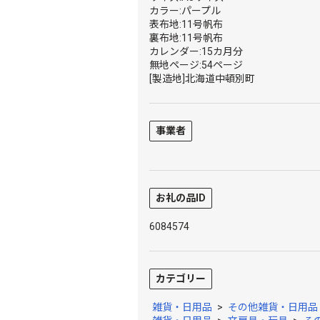
カラー:パープル
表布地:11号帆布
裏布地:11号帆布
カレンダー:15カ月分
無地ページ:54ページ
[製造地]北海道中頓別町
事業者
お礼の品ID
6084574
カテゴリー
雑貨・日用品
>
その他雑貨・日用品