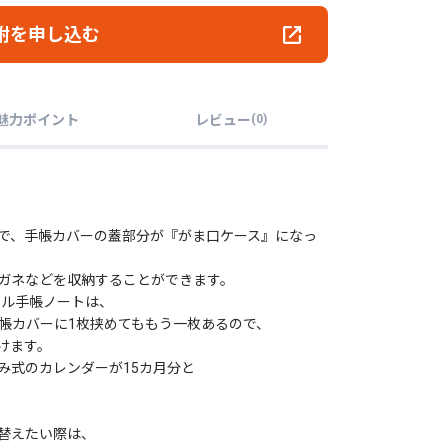
附を申し込む
魅力ポイント
レビュー
(
0
)
で、手帳カバーの蓋部分が『がま口ケース』になっ
ガネなどを収納することができます。
ナル手帳ノートは、
手帳カバーに1枚挟めてももう一枚あるので、
けます。
み式のカレンダーが15カ月分と
替えたい際は、