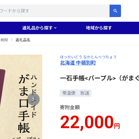
す
返礼品から探す
地域から探す
と納税
返礼品名
ほっかいどう なかとんべつちょう
北海道 中頓別町
一石手帳<パープル>（がま
常温便
別送
寄附金額
22,000
円