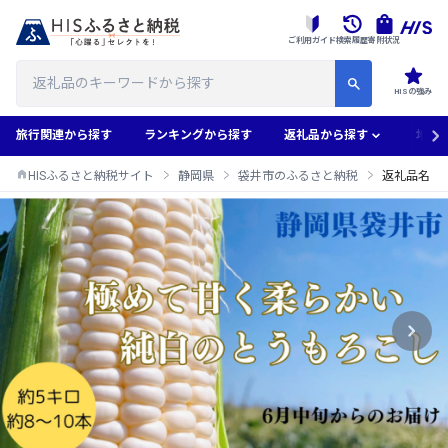
ご利用ガイド
検索履歴
寄附状況
HISの強み
旅行関連から探す
ランキングから探す
返礼品から探す
地域
HISふるさと納税サイト
静岡県
袋井市のふるさと納税
返礼品名