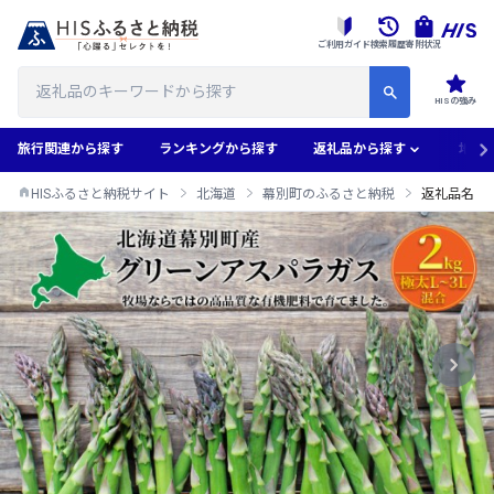
ご利用ガイド
検索履歴
寄附状況
HISの強み
旅行関連から探す
ランキングから探す
返礼品から探す
地域
HISふるさと納税サイト
北海道
幕別町のふるさと納税
返礼品名