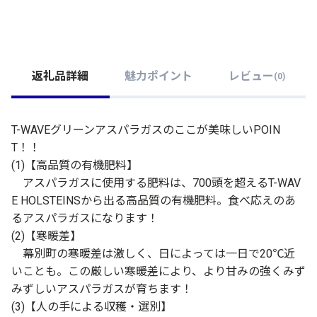
返礼品詳細
魅力ポイント
レビュー
(
0
)
T-WAVEグリーンアスパラガスのここが美味しいPOIN
T！！
(1)【高品質の有機肥料】
アスパラガスに使用する肥料は、700頭を超えるT-WAV
E HOLSTEINSから出る高品質の有機肥料。食べ応えのあ
るアスパラガスになります！
(2)【寒暖差】
幕別町の寒暖差は激しく、日によっては一日で20℃近
いことも。この厳しい寒暖差により、より甘みの強くみず
みずしいアスパラガスが育ちます！
(3)【人の手による収穫・選別】