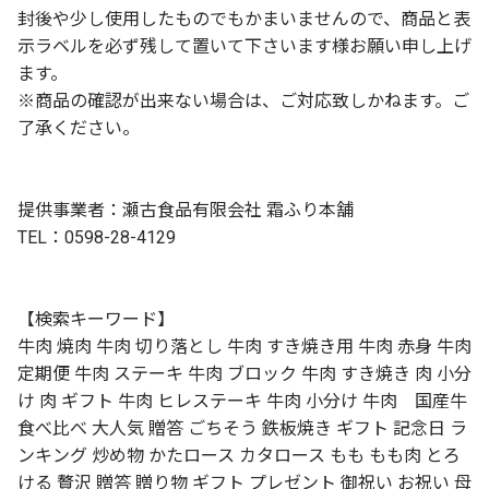
封後や少し使用したものでもかまいませんので、商品と表
示ラベルを必ず残して置いて下さいます様お願い申し上げ
ます。
※商品の確認が出来ない場合は、ご対応致しかねます。ご
了承ください。
提供事業者：瀬古食品有限会社 霜ふり本舗
TEL：0598-28-4129
【検索キーワード】
牛肉 焼肉 牛肉 切り落とし 牛肉 すき焼き用 牛肉 赤身 牛肉
定期便 牛肉 ステーキ 牛肉 ブロック 牛肉 すき焼き 肉 小分
け 肉 ギフト 牛肉 ヒレステーキ 牛肉 小分け 牛肉 国産牛
食べ比べ 大人気 贈答 ごちそう 鉄板焼き ギフト 記念日 ラ
ンキング 炒め物 かたロース カタロース もも もも肉 とろ
ける 贅沢 贈答 贈り物 ギフト プレゼント 御祝い お祝い 母