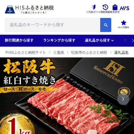
ご利用ガイド
検索履歴
寄附状況
HISの強み
旅行関連から探す
ランキングから探す
返礼品から探す
地域
HISふるさと納税サイト
三重県
松阪市のふるさと納税
返礼品名