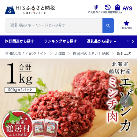
ご利用ガイド
検索履歴
寄附状況
HISの強み
旅行関連から探す
ランキングから探す
返礼品から探す
地域
HISふるさと納税サイト
北海道
鶴居村のふるさと納税
返礼品名