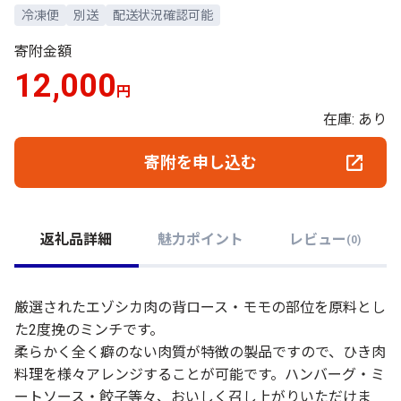
冷凍便
別送
配送状況確認可能
寄附金額
12,000
円
在庫: あり
寄附を申し込む
返礼品詳細
魅力ポイント
レビュー
(
0
)
厳選されたエゾシカ肉の背ロース・モモの部位を原料とし
た2度挽のミンチです。
柔らかく全く癖のない肉質が特徴の製品ですので、ひき肉
料理を様々アレンジすることが可能です。ハンバーグ・ミ
ートソース・餃子等々、おいしく召し上がりいただけま