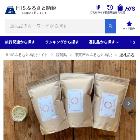
ご利用ガイド
検索履歴
寄附状況
HISの強み
旅行関連から探す
ランキングから探す
返礼品から探す
地域
HISふるさと納税サイト
滋賀県
甲賀市のふるさと納税
返礼品名