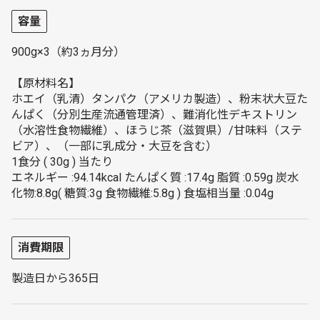
容量
900g×3（約3ヵ月分）
【原材料名】
ホエイ（乳清）タンパク（アメリカ製造）、粉末状大豆た
んぱく（分別生産流通管理済）、難消化性デキストリン
（水溶性食物繊維）、ほうじ茶（滋賀県）/甘味料（ステ
ビア）、（一部に乳成分・大豆を含む）
1食分 ( 30g ) 当たり
エネルギー :94.14kcal たんぱく質 :17.4g 脂質 :0.59g 炭水
化物:8.8g( 糖質:3g 食物繊維:5.8g ) 食塩相当量 :0.04g
消費期限
製造日から365日