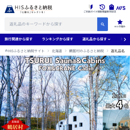
ご利用ガイド
検索履歴
寄附状況
HISの強み
旅行関連から探す
ランキングから探す
返礼品から探す
地域
HISふるさと納税サイト
北海道
鶴居村のふるさと納税
返礼品名