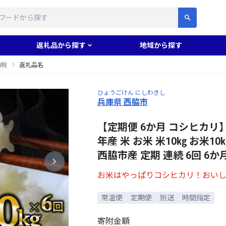
す
返礼品から探す
地域から探す
納税
返礼品名
ひょうごけん にしわきし
兵庫県 西脇市
【定期便 6か月 コシヒカリ】
年産 米 お米 米10㎏ お米
西脇市産 定期 連続 6回 6か
お米はやっぱりコシヒカリ！おい
常温便
定期便
別送
時間指定
寄附金額