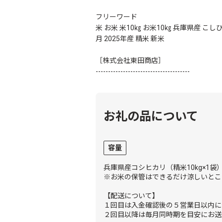
フリーワード
米 お米 米10㎏ お米10㎏ 兵庫県産 こし
月 2025年産 精米 新米
［株式会社東田商店］
--------------------------------------
お礼の品について
容量
兵庫県産コシヒカリ（精米10kg×1袋
※お米の保管はできるだけ涼しいとこ
【配送について】
１回目は入金確認後の５営業日以内に
２回目以降は毎月同時期を目安にお送