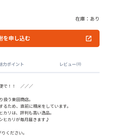
在庫：あり
附を申し込む
魅力ポイント
レビュー
(
0
)
便で！！ ／／／
り扱う東田商店。
するため、直前に精米をしています。
ヒカリは、評判も高い逸品。
シヒカリが毎月届きます♪
がりください。