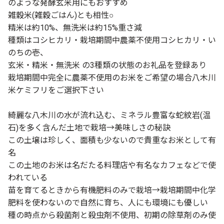
のような発酵玄米用にもおすすめ
雑穀米(雑穀ごはん)とも相性○
精米は約10%、無洗米は約15%重さ減
種類はコシヒカリ・栽培期間中農薬不使用コシヒカリ・い
のちの壱、
玄米・精米・無洗米 の3種類の状態のお礼品を登録あり
栽培期間中完全に農薬不使用のお米をご希望の場合八木川
米ケミフリをご選択下さい
綺麗な八木川の水が流れ込む、ミネラル豊富な蛇紋岩(温
石)を多く含んだ土地で栽培→美味しさの秘訣
この土壌は珍しく、面積も少ないので貴重なお米として有
名
この土地のお米は名だたる料理店や有名なカフェなどで使
われている
苗を育てるときから有機肥料のみで栽培→栽培期間中化学
肥料を使わないので自然に育ち、人にも環境にも優しい
種の時点から殺菌剤と殺虫剤不使用、初期の除草剤のみ使