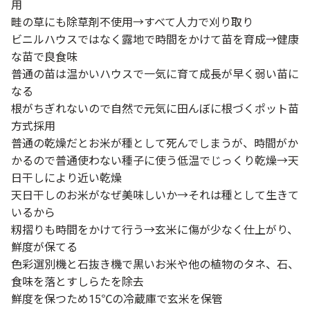
用
畦の草にも除草剤不使用→すべて人力で刈り取り
ビニルハウスではなく露地で時間をかけて苗を育成→健康
な苗で良食味
普通の苗は温かいハウスで一気に育て成長が早く弱い苗に
なる
根がちぎれないので自然で元気に田んぼに根づくポット苗
方式採用
普通の乾燥だとお米が種として死んでしまうが、時間がか
かるので普通使わない種子に使う低温でじっくり乾燥→天
日干しにより近い乾燥
天日干しのお米がなぜ美味しいか→それは種として生きて
いるから
籾摺りも時間をかけて行う→玄米に傷が少なく仕上がり、
鮮度が保てる
色彩選別機と石抜き機で黒いお米や他の植物のタネ、石、
食味を落とすしらたを除去
鮮度を保つため15℃の冷蔵庫で玄米を保管