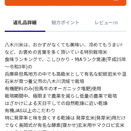
返礼品詳細
魅力ポイント
レビュー
(
0
)
八木川米は、おかずがなくても美味い、冷めてもうまい!
など、お褒めの言葉を多く頂いている特別栽培米
食味ランキングで、こしひかり・特Aランク常連(平成25年
～令和3年)の
兵庫県但馬地方の中でも高級米として有名な蛇紋岩米や温
石米が育つ養父市の八木川流域で栽培
有機肥料のみ(但馬牛のオーガニック堆肥)使用
栽培期間中、極限まで農薬を減らし低量の農薬で栽培
はざかけによる天日干しでの自然乾燥に近い乾燥
有機JAS以上のこだわり
特に発芽率と味を良くする乾燥は 発芽玄米(発芽米)用だけ
でなく長岡式が有名な酵素(寝かせ)玄米用やマクロビ玄米