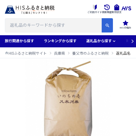
ご利用ガイド
検索履歴
寄附状況
HISの強み
旅行関連から探す
ランキングから探す
返礼品から探す
地域
HISふるさと納税サイト
兵庫県
養父市のふるさと納税
返礼品名