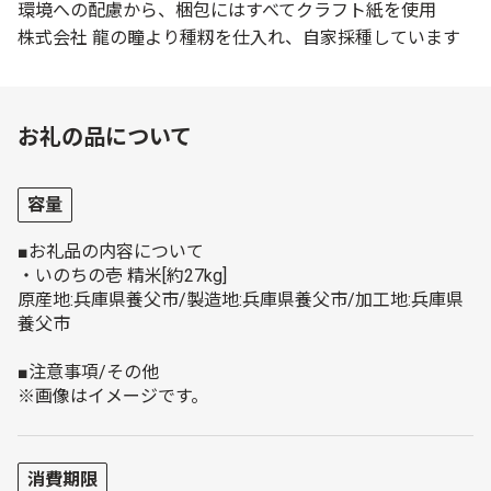
環境への配慮から、梱包にはすべてクラフト紙を使用
株式会社 龍の瞳より種籾を仕入れ、自家採種しています
お礼の品について
容量
■お礼品の内容について
・いのちの壱 精米[約27kg]
原産地:兵庫県養父市/製造地:兵庫県養父市/加工地:兵庫県
養父市
■注意事項/その他
※画像はイメージです。
消費期限