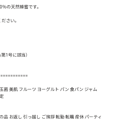
0％の天然蜂蜜です。
ください。
条第1号に該当）
============
玉菌 美肌 フルーツ ヨーグルト パン 食パン ジャム
限定
の品 お返し 引っ越し ご挨拶 転勤 転職 産休 パーティ