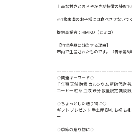
上品な甘さとまろやかさが特徴の純度10
※1歳未満のお子様には食べさせないで
提供事業者：HIMIKO（ヒミコ）
【地場産品に該当する理由】
市内で生産されたものです。（告示第5
===============================
◇関連キーワード◇
千年蜜 天然 酵素 カルシウム 新陳代謝 善
コーヒー 紅茶 血液 鉄分 数量限定 期間
◇ちょっとした贈り物に◇
ギフト プレゼント 手土産 御礼 お祝 お礼
ー
◇季節の贈り物に◇