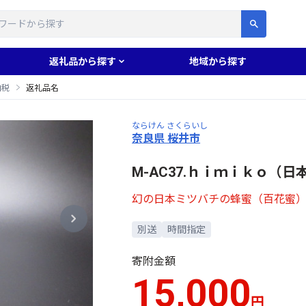
す
返礼品から探す
地域から探す
納税
返礼品名
ならけん さくらいし
奈良県 桜井市
M-AC37.ｈｉｍｉｋｏ（
幻の日本ミツバチの蜂蜜（百花蜜
別送
時間指定
寄附金額
15,000
円