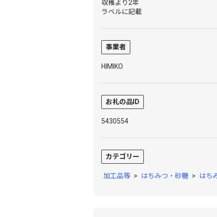
収穫より2年
ラベルに記載
事業者
HIMIKO
お礼の品ID
5430554
カテゴリー
加工品等
>
はちみつ・砂糖
>
はち