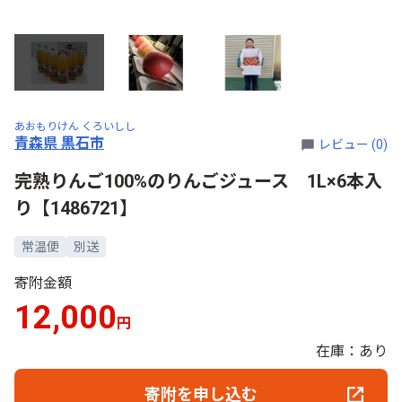
あおもりけん くろいしし
青森県 黒石市
レビュー (0)
完熟りんご100%のりんごジュース 1L×6本入
り【1486721】
常温便
別送
寄附金額
12,000
円
在庫：あり
寄附を申し込む