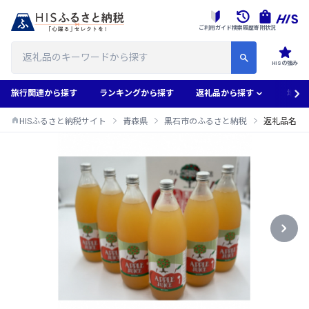
ご利用ガイド
検索履歴
寄附状況
HISの強み
旅行関連から探す
ランキングから探す
返礼品から探す
地域
HISふるさと納税サイト
青森県
黒石市のふるさと納税
返礼品名