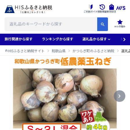
ご利用ガイド
検索履歴
寄附状況
HISの強み
旅行関連から探す
ランキングから探す
返礼品から探す
地域
HISふるさと納税サイト
和歌山県
かつらぎ町のふるさと納税
返礼