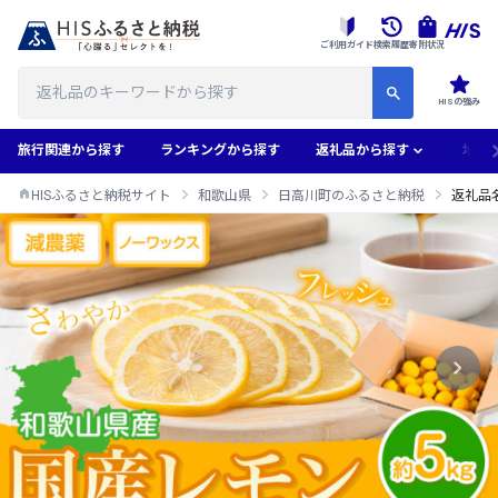
ご利用ガイド
検索履歴
寄附状況
HISの強み
旅行関連から探す
ランキングから探す
返礼品から探す
地域
HISふるさと納税サイト
和歌山県
日高川町のふるさと納税
返礼品