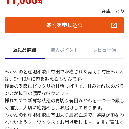
11,000
円
在庫：あり
寄附を申し込む
返礼品詳細
魅力ポイント
レビュー
(
0
)
みかんの名産地和歌山有田で収穫された青切り有田みかん
は、9～10月に旬を迎えるみかんです。
残暑の季節にピッタリの甘酸っぱさで、甘みと酸味のバラ
ンスが抜群の濃厚な味わいです。
採れたてで新鮮な状態の青切り有田みかんを一つ一つ厳し
く選別、大切に箱詰めし、お届けしております。
みかんの名産地和歌山有田より農家直送で、鮮度が損なわ
れないようノーワックスでお届け致します。是非ご賞味く