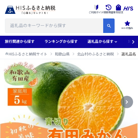
ご利用ガイド
検索履歴
寄附状況
HISの強み
旅行関連から探す
ランキングから探す
返礼品から探す
地域
HISふるさと納税サイト
和歌山県
北山村のふるさと納税
返礼品名