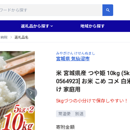
す
返礼品から探す
地域から探す
と納税
返礼品名
みやぎけん けせんぬまし
宮城県 気仙沼市
米 宮城県産 つや姫 10kg (5
0564923] お米 こめ コメ
け 家庭用
5kgづつの小分けで保存しやすい！
常温便
別送
寄附金額