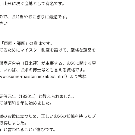
、山形に次ぐ産地として有名です。
ので、お弁当やおにぎりに最適です。
さい!
語で「巨匠・師匠」の意味です。
てるためにマイスター制度を設けて、厳格な運営を
穀商連合会（日米連）が主宰する、お米に関する専
、いわば、お米の博士号とも言える資格です。
me-maistar.net/about.html）より抜粋
保元年（1830年）と教えられました。
ては昭和８年に始めました。
様のお役に立つため、正しいお米の知識を持ったプ
取得しました。
」と言われることが喜びです。