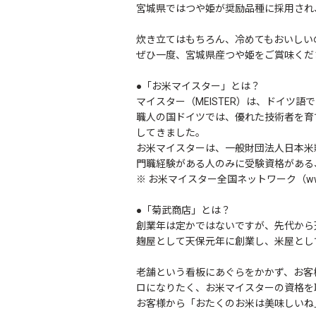
宮城県ではつや姫が奨励品種に採用され
炊き立てはもちろん、冷めてもおいしい
ぜひ一度、宮城県産つや姫をご賞味くだ
●「お米マイスター」とは？
マイスター（MEISTER）は、ドイツ
職人の国ドイツでは、優れた技術者を育
してきました。
お米マイスターは、一般財団法人日本米
門職経験がある人のみに受験資格がある
※ お米マイスター全国ネットワーク（www.oko
●「菊武商店」とは？
創業年は定かではないですが、先代から天
麹屋として天保元年に創業し、米屋とし
老舗という看板にあぐらをかかず、お客
ロになりたく、お米マイスターの資格を
お客様から「おたくのお米は美味しいね