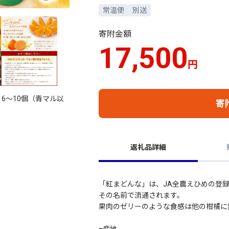
常温便
別送
寄附金額
17,500
円
ズ 6～10個（青マル以
寄
返礼品詳細
「紅まどんな」は、JA全農えひめの登
その名前で流通されます。
果肉のゼリーのような食感は他の柑橘に
■産地