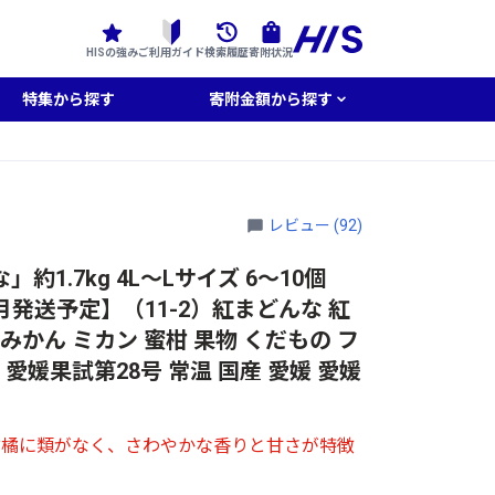
HISの強み
ご利用ガイド
検索履歴
寄附状況
特集から探す
寄附金額から探す
レビュー (92)
1.7kg 4L～Lサイズ 6～10個
月発送予定】（11-2）紅まどんな 紅
みかん ミカン 蜜柑 果物 くだもの フ
 愛媛果試第28号 常温 国産 愛媛 愛媛
柑橘に類がなく、さわやかな香りと甘さが特徴