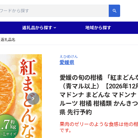
す
返礼品から探す
地域から探す
返礼品名
えひめけん
愛媛県
愛媛の旬の柑橘 「紅まどんな」約
（青マル以上）【2026年12
マドンナ まどんな マドンナ 
ルーツ 柑橘 柑橘類 かんきつ
県 先行予約
果肉のゼリーのような食感は他の
です。