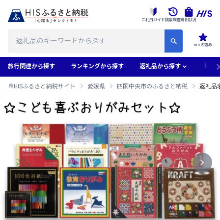
ご利用ガイド
検索履歴
寄附状況
HISの強み
旅行関連から探す
ランキングから探す
返礼品から探す
地域
HISふるさと納税サイト
愛媛県
四国中央市のふるさと納税
返礼品