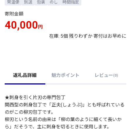
常温便
別送
包装
のし
時間指定
寄附金額
40,000
円
在庫: 5個 残りわずか 寄付はお早めに
返礼品詳細
魅力ポイント
レビュー
(
0
)
★刺身を引く片刃の専門包丁
関西型の刺身包丁で「正夫(しょうぶ)」とも呼ばれている
のがこの柳刃包丁です。
柳刃という名前の由来は「柳の葉のように細くて長いか
ら」だそうで、主に刺身を切るときに使用します。