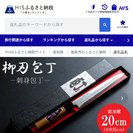
ご利用ガイド
検索履歴
寄附状況
HISの強み
旅行関連から探す
ランキングから探す
返礼品から探す
地域
HISふるさと納税サイト
高知県
香南市のふるさと納税
返礼品名