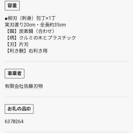
容量
■柳刃（刺身）包丁×1丁
実刃渡り20cm・全長約35cm
【鋼】炭素鋼（合わせ）
【柄】クルミの木とプラスチック
【刃】片刃
【利き腕】右利き用
事業者
有限会社佐藤刃物
お礼の品ID
6378264