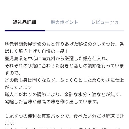
返礼品詳細
魅力ポイント
レビュー
(
117
)
地元老舗鰻屋監修のもと作りあげた秘伝のタレをつけ、香
ばしく焼き上げた自慢の一品！
鹿児島県を中心に南九州から厳選した鰻を仕入れ、
それぞれの状態に合わせた焼きと蒸しの調節を行っていま
すので、
どの鰻も身は固くならず、ふっくらとした柔らかさに仕上
がっています。
職人こだわりの調節により、余計な水分・油などが無く、
凝縮した旨味が最高の味を作り出しています。
１尾ずつの便利な真空パックで、食べたい分だけ解凍でき
ます。