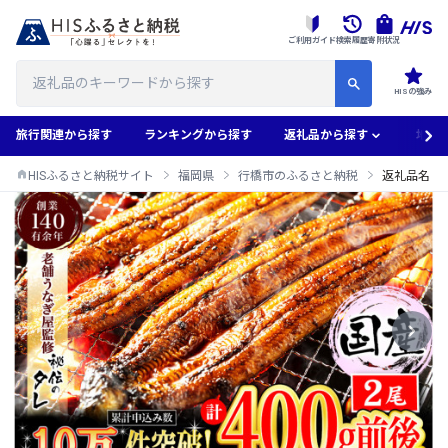
ご利用ガイド
検索履歴
寄附状況
HISの強み
旅行関連から探す
ランキングから探す
返礼品から探す
地域
HISふるさと納税サイト
福岡県
行橋市のふるさと納税
返礼品名