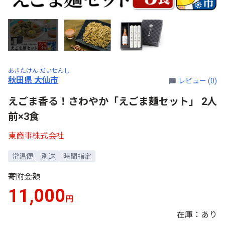
あきたけん だいせんし
秋田県 大仙市
レビュー (0)
えごま香る！さわやか「えごま麺セット」 2人
前×3食
東商事株式会社
常温便
別送
時間指定
寄附金額
11,000
円
在庫：あり