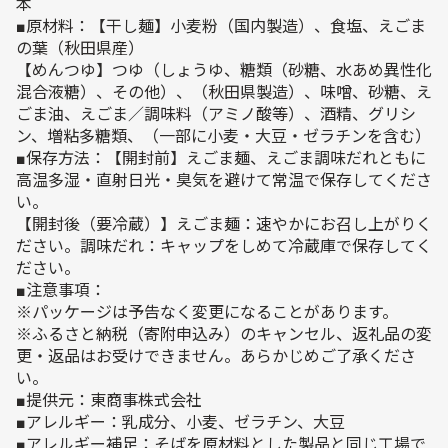
本
■原材料：【干し麺】小麦粉（国内製造）、食塩、えごま
の葉（秋田県産）
【めんつゆ】つゆ（しょうゆ、糖類（砂糖、水あめ異性化
混合液糖）、その他）、（秋田県製造）、味噌、砂糖、え
ごま油、えごま／調味料（アミノ酸等）、酒精、グリシ
ン、増粘多糖類、（一部に小麦・大豆・ゼラチンを含む）
■保存方法：【開封前】えごま麺、えごま調味だれともに
高温多湿・直射日光・臭気を避けて常温で保存してくださ
い。
【開封後（要冷蔵）】えごま麺：速やかにお召し上がりく
ださい。調味だれ：キャップをしめて冷蔵庫で保存してく
ださい。
■注意事項：
※パッケージは予告なく変更になることがあります。
※ふるさと納税（寄附申込み）のキャンセル、返礼品の変
更・返品はお受けできません。あらかじめご了承くださ
い。
■提供元：東商事株式会社
■アレルギー：乳成分、小麦、ゼラチン、大豆
■アレルギー補足：そばを原材料とした製品と同じ工場で