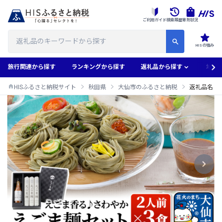
ご利用ガイド
検索履歴
寄附状況
HISの強み
旅行関連から探す
ランキングから探す
返礼品から探す
地域
HISふるさと納税サイト
秋田県
大仙市のふるさと納税
返礼品名