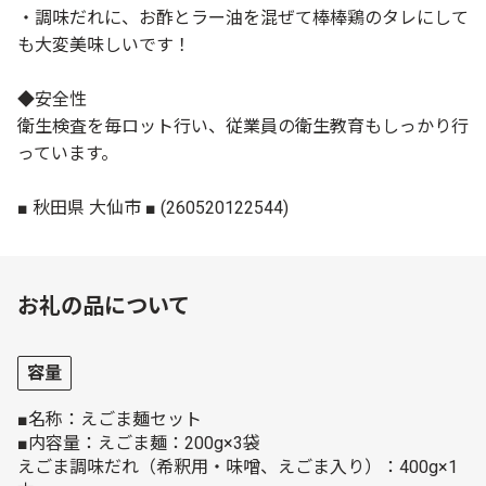
・調味だれに、お酢とラー油を混ぜて棒棒鶏のタレにして
も大変美味しいです！
◆安全性
衛生検査を毎ロット行い、従業員の衛生教育もしっかり行
っています。
■ 秋田県 大仙市 ■ (260520122544)
お礼の品について
容量
■名称：えごま麺セット
■内容量：えごま麺：200g×3袋
えごま調味だれ（希釈用・味噌、えごま入り）：400g×1